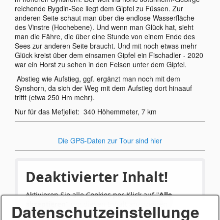
reichende Bygdin-See liegt dem Gipfel zu Füssen. Zur
anderen Seite schaut man über die endlose Wasserfläche
des Vinstre (Hochebene). Und wenn man Glück hat, sieht
man die Fähre, die über eine Stunde von einem Ende des
Sees zur anderen Seite braucht. Und mit noch etwas mehr
Glück kreist über dem einsamen Gipfel ein Fischadler - 2020
war ein Horst zu sehen in den Felsen unter dem Gipfel.
Abstieg wie Aufstieg, ggf. ergänzt man noch mit dem
Synshorn, da sich der Weg mit dem Aufstieg dort hinaauf
trifft (etwa 250 Hm mehr).
Nur für das Mefjellet: 340 Höhemmeter, 7 km
Die GPS-Daten zur Tour sind hier
Deaktivierter Inhalt!
Aktivieren Sie alle Cookies per Klick auf "
Alle
akzeptieren
" um diesen Inhalt anzuzeigen.
Datenschutzeinstellunge
Anbieter: Google