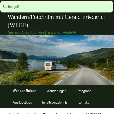
Wandern/Foto/Film mit Gerald Friederici
(WFGF)
Nur, wo du zu Fuß warst, warst du wirklich!
Wander-Reisen
Wanderungen
Fotografie
Ausflugstipps
Inhaltsverzeichnis
Kontakt