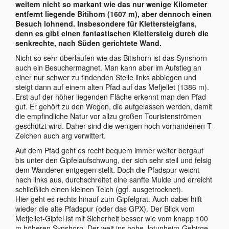
weitem nicht so markant wie das nur wenige Kilometer
entfernt liegende Bitihorn (1607 m), aber dennoch einen
Besuch lohnend. Insbesondere für Klettersteigfans,
denn es gibt einen fantastischen Klettersteig durch die
senkrechte, nach Süden gerichtete Wand.
Nicht so sehr überlaufen wie das Bitishorn ist das Synshorn
auch ein Besuchermagnet. Man kann aber im Aufstieg an
einer nur schwer zu findenden Stelle links abbiegen und
steigt dann auf einem alten Pfad auf das Mefjellet (1386 m).
Erst auf der höher liegenden Fläche erkennt man den Pfad
gut. Er gehört zu den Wegen, die aufgelassen werden, damit
die empfindliche Natur vor allzu großen Touristenströmen
geschützt wird. Daher sind die wenigen noch vorhandenen T-
Zeichen auch arg verwittert.
Auf dem Pfad geht es recht bequem immer weiter bergauf
bis unter den Gipfelaufschwung, der sich sehr steil und felsig
dem Wanderer entgegen stellt. Doch die Pfadspur weicht
nach links aus, durchschreitet eine sanfte Mulde und erreicht
schließlich einen kleinen Teich (ggf. ausgetrocknet).
Hier geht es rechts hinauf zum Gipfelgrat. Auch dabei hilft
wieder die alte Pfadspur (oder das GPX). Der Blick vom
Mefjellet-Gipfel ist mit Sicherheit besser wie vom knapp 100
m höheren Synshorn. Der weit ins hohe Jotunheim-Gebirge