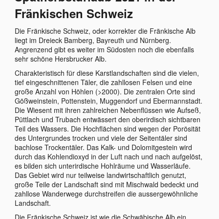
Fränkischen Schweiz
Die Fränkische Schweiz, oder korrekter die Fränkische Alb
liegt im Dreieck Bamberg, Bayreuth und Nürnberg.
Angrenzend gibt es weiter im Südosten noch die ebenfalls
sehr schöne Hersbrucker Alb.
Charakteristisch für diese Karstlandschaften sind die vielen,
tief eingeschnittenen Täler, die zahllosen Felsen und eine
große Anzahl von Höhlen (>2000). Die zentralen Orte sind
Gößweinstein, Pottenstein, Muggendorf und Ebermannstadt.
Die Wiesent mit ihren zahlreichen Nebenflüssen wie Aufseß,
Püttlach und Trubach entwässert den oberirdisch sichtbaren
Teil des Wassers. Die Hochflächen sind wegen der Porösität
des Untergrundes trocken und viele der Seitentäler sind
bachlose Trockentäler. Das Kalk- und Dolomitgestein wird
durch das Kohlendioxyd in der Luft nach und nach aufgelöst,
es bilden sich unterirdische Hohlräume und Wasserläufe.
Das Gebiet wird nur teilweise landwirtschaftlich genutzt,
große Teile der Landschaft sind mit Mischwald bedeckt und
zahllose Wanderwege durchstreifen die aussergewöhnliche
Landschaft.
Die Fränkische Schweiz ist wie die Schwäbische Alb ein