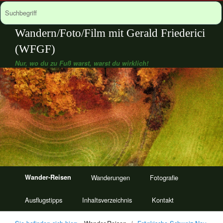
Wandern/Foto/Film mit Gerald Friederici
(WFGF)
Nur, wo du zu Fuß warst, warst du wirklich!
Wander-Reisen
Wanderungen
Fotografie
Ausflugstipps
Inhaltsverzeichnis
Kontakt