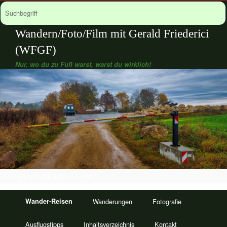
Wandern/Foto/Film mit Gerald Friederici
(WFGF)
Nur, wo du zu Fuß warst, warst du wirklich!
Der Wirtschaftsplatz von Plech
Wander-Reisen
Wanderungen
Fotografie
Ausflugstipps
Inhaltsverzeichnis
Kontakt