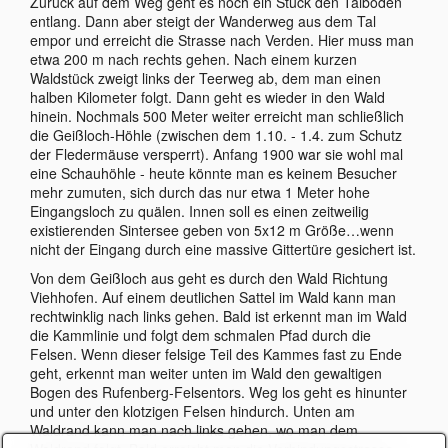
Zurück auf dem Weg geht es noch ein Stück den Talboden
entlang. Dann aber steigt der Wanderweg aus dem Tal
empor und erreicht die Strasse nach Verden. Hier muss man
etwa 200 m nach rechts gehen. Nach einem kurzen
Waldstück zweigt links der Teerweg ab, dem man einen
halben Kilometer folgt. Dann geht es wieder in den Wald
hinein. Nochmals 500 Meter weiter erreicht man schließlich
die Geißloch-Höhle (zwischen dem 1.10. - 1.4. zum Schutz
der Fledermäuse versperrt). Anfang 1900 war sie wohl mal
eine Schauhöhle - heute könnte man es keinem Besucher
mehr zumuten, sich durch das nur etwa 1 Meter hohe
Eingangsloch zu quälen. Innen soll es einen zeitweilig
existierenden Sintersee geben von 5x12 m Größe…wenn
nicht der Eingang durch eine massive Gittertüre gesichert ist.
Von dem Geißloch aus geht es durch den Wald Richtung
Viehhofen. Auf einem deutlichen Sattel im Wald kann man
rechtwinklig nach links gehen. Bald ist erkennt man im Wald
die Kammlinie und folgt dem schmalen Pfad durch die
Felsen. Wenn dieser felsige Teil des Kammes fast zu Ende
geht, erkennt man weiter unten im Wald den gewaltigen
Bogen des Rufenberg-Felsentors. Weg los geht es hinunter
und unter den klotzigen Felsen hindurch. Unten am
Waldrand kann man nach links gehen, wo man dem