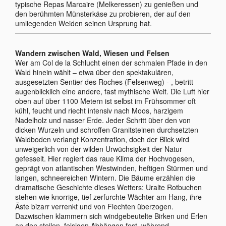
typische Repas Marcaire (Melkeressen) zu genießen und
den berühmten Münsterkäse zu probieren, der auf den
umliegenden Weiden seinen Ursprung hat.
Wandern zwischen Wald, Wiesen und Felsen
Wer am Col de la Schlucht einen der schmalen Pfade in den
Wald hinein wählt – etwa über den spektakulären,
ausgesetzten Sentier des Roches (Felsenweg) - , betritt
augenblicklich eine andere, fast mythische Welt. Die Luft hier
oben auf über 1100 Metern ist selbst im Frühsommer oft
kühl, feucht und riecht intensiv nach Moos, harzigem
Nadelholz und nasser Erde. Jeder Schritt über den von
dicken Wurzeln und schroffen Granitsteinen durchsetzten
Waldboden verlangt Konzentration, doch der Blick wird
unweigerlich von der wilden Urwüchsigkeit der Natur
gefesselt. Hier regiert das raue Klima der Hochvogesen,
geprägt von atlantischen Westwinden, heftigen Stürmen und
langen, schneereichen Wintern. Die Bäume erzählen die
dramatische Geschichte dieses Wetters: Uralte Rotbuchen
stehen wie knorrige, tief zerfurchte Wächter am Hang, ihre
Äste bizarr verrenkt und von Flechten überzogen.
Dazwischen klammern sich windgebeutelte Birken und Erlen
an den steilen, felsigen Abhängen fest, während