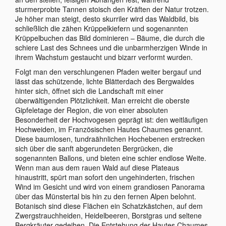
sturmerprobte Tannen stoisch den Kräften der Natur trotzen.
Je höher man steigt, desto skurriler wird das Waldbild, bis
schließlich die zähen Krüppelkiefern und sogenannten
Krüppelbuchen das Bild dominieren – Bäume, die durch die
schiere Last des Schnees und die unbarmherzigen Winde in
ihrem Wachstum gestaucht und bizarr verformt wurden.
Folgt man den verschlungenen Pfaden weiter bergauf und
lässt das schützende, lichte Blätterdach des Bergwaldes
hinter sich, öffnet sich die Landschaft mit einer
überwältigenden Plötzlichkeit. Man erreicht die oberste
Gipfeletage der Region, die von einer absoluten
Besonderheit der Hochvogesen geprägt ist: den weitläufigen
Hochweiden, im Französischen Hautes Chaumes genannt.
Diese baumlosen, tundraähnlichen Hochebenen erstrecken
sich über die sanft abgerundeten Bergrücken, die
sogenannten Ballons, und bieten eine schier endlose Weite.
Wenn man aus dem rauen Wald auf diese Plateaus
hinaustritt, spürt man sofort den ungehinderten, frischen
Wind im Gesicht und wird von einem grandiosen Panorama
über das Münstertal bis hin zu den fernen Alpen belohnt.
Botanisch sind diese Flächen ein Schatzkästchen, auf dem
Zwergstrauchheiden, Heidelbeeren, Borstgras und seltene
Bergkräuter gedeihen. Die Entstehung der Hautes Chaumes