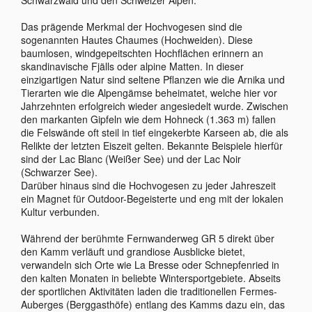
Das prägende Merkmal der Hochvogesen sind die
sogenannten Hautes Chaumes (Hochweiden). Diese
baumlosen, windgepeitschten Hochflächen erinnern an
skandinavische Fjälls oder alpine Matten. In dieser
einzigartigen Natur sind seltene Pflanzen wie die Arnika und
Tierarten wie die Alpengämse beheimatet, welche hier vor
Jahrzehnten erfolgreich wieder angesiedelt wurde. Zwischen
den markanten Gipfeln wie dem Hohneck (1.363 m) fallen
die Felswände oft steil in tief eingekerbte Karseen ab, die als
Relikte der letzten Eiszeit gelten. Bekannte Beispiele hierfür
sind der Lac Blanc (Weißer See) und der Lac Noir
(Schwarzer See).
Darüber hinaus sind die Hochvogesen zu jeder Jahreszeit
ein Magnet für Outdoor-Begeisterte und eng mit der lokalen
Kultur verbunden.
Während der berühmte Fernwanderweg GR 5 direkt über
den Kamm verläuft und grandiose Ausblicke bietet,
verwandeln sich Orte wie La Bresse oder Schnepfenried in
den kalten Monaten in beliebte Wintersportgebiete. Abseits
der sportlichen Aktivitäten laden die traditionellen Fermes-
Auberges (Berggasthöfe) entlang des Kamms dazu ein, das