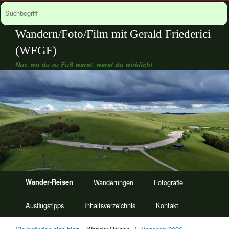
Wandern/Foto/Film mit Gerald Friederici
(WFGF)
Nur, wo du zu Fuß warst, warst du wirklich!
Wander-Reisen
Wanderungen
Fotografie
Ausflugstipps
Inhaltsverzeichnis
Kontakt