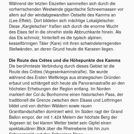
Während der letzten Eiszeiten sammelten sich durch die
vorherrschenden Westwinde gigantische Schneemassen vor
allem auf der windabgewandten Ostseite des Kamms an
(Lee-Effekt). Dort bildeten sich mächtige Lokalgletscher.
Diese „Kargletscher“ fraßen sich durch die enorme Wucht
des Eises tief in die ohnehin steile Abbruchkante hinein. Als
das Eis schmolz, hinterließ es die typisch alpinen,
kesselförmigen Täler (Kare) mit ihren schwindelerregenden
Steilwänden, an deren Grund heute die Karseen liegen.
Die Route des Crêtes und die Höhepunkte des Kamms
Die berühmteste Verbindung durch dieses Gebiet ist die
Route des Crêtes (Vogesenkammstraße). Sie wurde
während des Ersten Weltkriegs aus strategischen Gründen
erbaut und schlängelt sich heute als Panoramastraße an den
höchsten Erhebungen der Region entlang. Im Norden
markiert der Col du Bonhomme einen historischen Pass, der
traditionell die Grenze zwischen dem Elsass und Lothringen
bildet und von dichten Wäldern sowie rauen
Granitlandschaften dominiert wird. Im Süden ragt der Grand
Ballon empor, der mit 1.424 Metern der höchste Berg der
Vogesen ist; bei klarem Wetter bietet sein Gipfel einen
spektakulären Blick über die Rheinebene bis hin zum
Schwarzwald und den Schweizer Alpen.