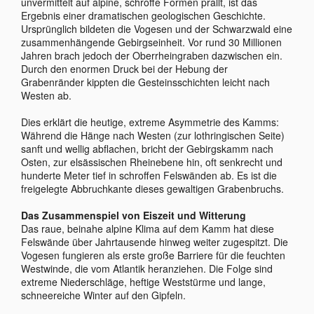
unvermittelt auf alpine, schroffe Formen prallt, ist das
Ergebnis einer dramatischen geologischen Geschichte.
Ursprünglich bildeten die Vogesen und der Schwarzwald eine
zusammenhängende Gebirgseinheit. Vor rund 30 Millionen
Jahren brach jedoch der Oberrheingraben dazwischen ein.
Durch den enormen Druck bei der Hebung der
Grabenränder kippten die Gesteinsschichten leicht nach
Westen ab.
Dies erklärt die heutige, extreme Asymmetrie des Kamms:
Während die Hänge nach Westen (zur lothringischen Seite)
sanft und wellig abflachen, bricht der Gebirgskamm nach
Osten, zur elsässischen Rheinebene hin, oft senkrecht und
hunderte Meter tief in schroffen Felswänden ab. Es ist die
freigelegte Abbruchkante dieses gewaltigen Grabenbruchs.
Das Zusammenspiel von Eiszeit und Witterung
Das raue, beinahe alpine Klima auf dem Kamm hat diese
Felswände über Jahrtausende hinweg weiter zugespitzt. Die
Vogesen fungieren als erste große Barriere für die feuchten
Westwinde, die vom Atlantik heranziehen. Die Folge sind
extreme Niederschläge, heftige Weststürme und lange,
schneereiche Winter auf den Gipfeln.