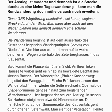
Der Anstieg ist moderat und dennoch ist die Strecke
durchaus eine kleine Tageswanderung – kann man die
Rundwanderung doch mühelos auch noch erweitern.
Diese GPS-Wegführung beinhaltet zwei kurze, weglose
Strecke durch den Wald. Man kann aber auch auf den
Wegen bleiben und genießt dennoch eine schöne
Wanderung.
Die Wanderung beginnt ist auf dem ausserhalb des
Ortsrandes liegenden Wanderparkplatz (225m) von
Diedesfeld. Von hier aus wandert man auf teilweise
betonierten Wegen unterhalb des Zeterberghauses in das
Klausental.
Bald kommt die Klausentalhütte in Sicht. An ihrer linken
Hausseite vorbei geht es hinab ins bewaldete Bachtal des
kleinen Baches. Der Wanderpfad „Pfälzer Käschdeweg“
begleitet den Wooggraben. Etliche Brückchen lassen den
Wanderpfad immer wieder die Seite wechseln. Oberhalb der
Knabenbrunnens geht es hinauf zum begleitenden
Wirtschaftsweg. Hier beginnt der steilere Anstieg. In sieben
Spitzkehren steigt man etwa 90 Höhenmeter an. Der
herrliche Pfad auf der Sommerseite des Klausentals geht
durch offenen Kiefernwald. Man sieht der Vegetation (Heide)