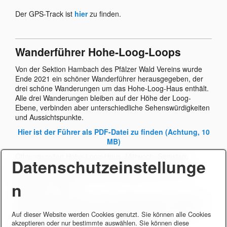
Der GPS-Track ist
hier
zu finden.
Wanderführer Hohe-Loog-Loops
Von der Sektion Hambach des Pfälzer Wald Vereins wurde
Ende 2021 ein schöner Wanderführer herausgegeben, der
drei schöne Wanderungen um das Hohe-Loog-Haus enthält.
Alle drei Wanderungen bleiben auf der Höhe der Loog-
Ebene, verbinden aber unterschiedliche Sehenswürdigkeiten
und Aussichtspunkte.
Hier ist der Führer als PDF-Datei zu finden (Achtung, 10
MB)
Öffnungszeiten Hohe-Loog-Haus: Mittwoch, Samstag,
Datenschutzeinstellunge
Sonntag und an Feiertagen, Sommer- und Herbstferien
täglich. 10.30 bis 18 Uhr (April - Oktober), bis 17 Uhr
n
(November - März).
Mitgliedschaft im PWV pro Jahr: Einzel: 20 Euro, Familie: 27
Euro, 18 bis 25 Jahre: 11 Euro. Anmeldeantrag: www.pwv-
Auf dieser Website werden Cookies genutzt. Sie können alle Cookies
hambach.de - oder per E-Mail anfordern: pwv-
akzeptieren oder nur bestimmte auswählen. Sie können diese