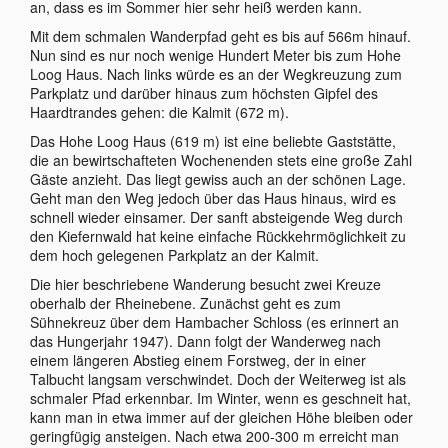
an, dass es im Sommer hier sehr heiß werden kann.
Mit dem schmalen Wanderpfad geht es bis auf 566m hinauf.
Nun sind es nur noch wenige Hundert Meter bis zum Hohe
Loog Haus. Nach links würde es an der Wegkreuzung zum
Parkplatz und darüber hinaus zum höchsten Gipfel des
Haardtrandes gehen: die Kalmit (672 m).
Das Hohe Loog Haus (619 m) ist eine beliebte Gaststätte,
die an bewirtschafteten Wochenenden stets eine große Zahl
Gäste anzieht. Das liegt gewiss auch an der schönen Lage.
Geht man den Weg jedoch über das Haus hinaus, wird es
schnell wieder einsamer. Der sanft absteigende Weg durch
den Kiefernwald hat keine einfache Rückkehrmöglichkeit zu
dem hoch gelegenen Parkplatz an der Kalmit.
Die hier beschriebene Wanderung besucht zwei Kreuze
oberhalb der Rheinebene. Zunächst geht es zum
Sühnekreuz über dem Hambacher Schloss (es erinnert an
das Hungerjahr 1947). Dann folgt der Wanderweg nach
einem längeren Abstieg einem Forstweg, der in einer
Talbucht langsam verschwindet. Doch der Weiterweg ist als
schmaler Pfad erkennbar. Im Winter, wenn es geschneit hat,
kann man in etwa immer auf der gleichen Höhe bleiben oder
geringfügig ansteigen. Nach etwa 200-300 m erreicht man