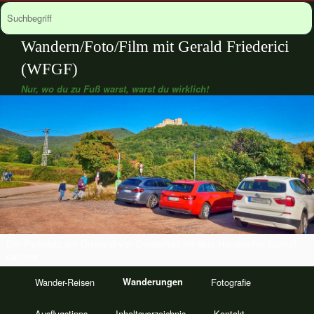
Wandern/Foto/Film mit Gerald Friederici
(WFGF)
Nur, wo du zu Fuß warst, warst du wirklich!
Der Parkplatz am Ortsrand von Diedesfeld mit dem Hambacher Schloß
dahinter
Wander-Reisen
Wanderungen
Fotografie
Ausflugstipps
Inhaltsverzeichnis
Kontakt