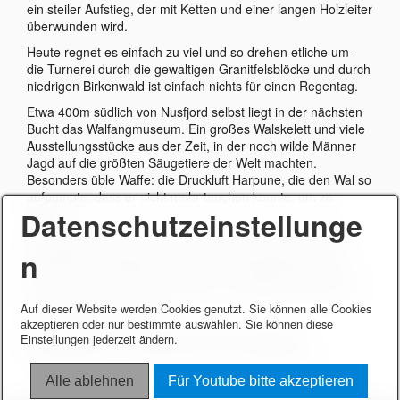
ein steiler Aufstieg, der mit Ketten und einer langen Holzleiter
überwunden wird.
Heute regnet es einfach zu viel und so drehen etliche um -
die Turnerei durch die gewaltigen Granitfelsblöcke und durch
niedrigen Birkenwald ist einfach nichts für einen Regentag.
Etwa 400m südlich von Nusfjord selbst liegt in der nächsten
Bucht das Walfangmuseum. Ein großes Walskelett und viele
Ausstellungsstücke aus der Zeit, in der noch wilde Männer
Jagd auf die größten Säugetiere der Welt machten.
Besonders üble Waffe: die Druckluft Harpune, die den Wal so
aufpumpte, dass er nicht mehr tauchen konnte, um zu
Datenschutzeinstellunge
fliehen.
In Nussfjord kommt dann am ehemaligen Fischereikai so
n
richtig wieder Regen herunter. Die Leute flüchten unter
Dächer und in die Häuser - Galerie, Landhandel, Bäckerei,
WC…..oder schnell noch hinauf zum Parkplatz ins Auto, um
vor dem Wetter zu fliehen.
Auf dieser Website werden Cookies genutzt. Sie können alle Cookies
akzeptieren oder nur bestimmte auswählen. Sie können diese
Ein Nachtplatz findet sich nach den zwei schönen
Einstellungen jederzeit ändern.
Bogenbrücken in Fredwang bei den Fischgestellen.
Alle ablehnen
Für Youtube bitte akzeptieren