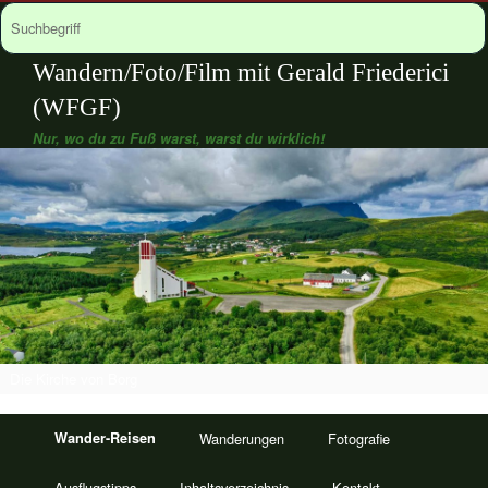
Wandern/Foto/Film mit Gerald Friederici
(WFGF)
Nur, wo du zu Fuß warst, warst du wirklich!
Die Kirche von Borg
Wander-Reisen
Wanderungen
Fotografie
Ausflugstipps
Inhaltsverzeichnis
Kontakt