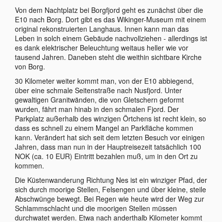
Von dem Nachtplatz bei Borgfjord geht es zunächst über die
E10 nach Borg. Dort gibt es das Wikinger-Museum mit einem
original rekonstruierten Langhaus. Innen kann man das
Leben in solch einem Gebäude nachvollziehen - allerdings ist
es dank elektrischer Beleuchtung weitaus heller wie vor
tausend Jahren. Daneben steht die weithin sichtbare Kirche
von Borg.
30 Kilometer weiter kommt man, von der E10 abbiegend,
über eine schmale Seitenstraße nach Nusfjord. Unter
gewaltigen Granitwänden, die von Gletschern geformt
wurden, fährt man hinab in den schmalen Fjord. Der
Parkplatz außerhalb des winzigen Örtchens ist recht klein, so
dass es schnell zu einem Mangel an Parkfläche kommen
kann. Verändert hat sich seit dem letzten Besuch vor einigen
Jahren, dass man nun in der Hauptreisezeit tatsächlich 100
NOK (ca. 10 EUR) Eintritt bezahlen muß, um in den Ort zu
kommen.
Die Küstenwanderung Richtung Nes ist ein winziger Pfad, der
sich durch moorige Stellen, Felsengen und über kleine, steile
Abschwünge bewegt. Bei Regen wie heute wird der Weg zur
Schlammschlacht und die moorigen Stellen müssen
durchwatet werden. Etwa nach anderthalb Kilometer kommt