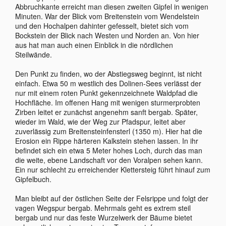
Abbruchkante erreicht man diesen zweiten Gipfel in wenigen
Minuten. War der Blick vom Breitenstein vom Wendelstein
und den Hochalpen dahinter gefesselt, bietet sich vom
Bockstein der Blick nach Westen und Norden an. Von hier
aus hat man auch einen Einblick in die nördlichen
Steilwände.
Den Punkt zu finden, wo der Abstiegsweg beginnt, ist nicht
einfach. Etwa 50 m westlich des Dolinen-Sees verlässt der
nur mit einem roten Punkt gekennzeichnete Waldpfad die
Hochfläche. Im offenen Hang mit wenigen sturmerprobten
Zirben leitet er zunächst angenehm sanft bergab. Später,
wieder im Wald, wie der Weg zur Pfadspur, leitet aber
zuverlässig zum Breitensteinfensterl (1350 m). Hier hat die
Erosion ein Rippe härteren Kalkstein stehen lassen. In ihr
befindet sich ein etwa 5 Meter hohes Loch, durch das man
die weite, ebene Landschaft vor den Voralpen sehen kann.
Ein nur schlecht zu erreichender Klettersteig führt hinauf zum
Gipfelbuch.
Man bleibt auf der östlichen Seite der Felsrippe und folgt der
vagen Wegspur bergab. Mehrmals geht es extrem steil
bergab und nur das feste Wurzelwerk der Bäume bietet