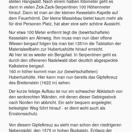
steilen Hangwald. Nach einem halben Kilometer geht es
dann in vielen Zick-Zack-Serpentinen 100 Höhenmeter
hinauf. Dann ist man an der kleinen Kesselalm-Kapelle auf
dem Feuerhörnli. Der kleine Massivbau bietet kaum mehr als
für drei Personen Platz, hat aber eine sehr schöne Aussicht.
Nur etwa 100 Meter entfernt liegt die (bewirtschaftete)
Kesselalm am Almweg. Ihm muss man nun über offene
Wiesen bergauf folgen bis man bei 1351m die Talstation der
Materialseilbahn zur Hubertushütte hinauf erreicht.
Ab hier ist es wieder ein Bergpfad. In Serpentinen geht es
durch den offeneren Nadelwald über deutlich abgespeckte
Kalksteine bergauf.
160 m höher kommt man zur (bewirtschafteten)
Hubertushütte. Hier kann man nun bereits das Gipfelkreuz
des Breitenstein (1622 m) sehen.
Der kurze felsige Aufbau ist nur ein schwacher Abklatsch von
den senkrechten Wänden, mit denen dieser Gebirgsstock
nach Norden hin abbricht. Ein sehr bequem angelegter,
befestigter Weg führt hinauf - er dient wohl auch als
Erosionsschutz.
Von diesem Gipfelkreuz au sieht man schon den niedrigeren
Nebengipfel, den 1575 m hohen Bockstein. Entlang der