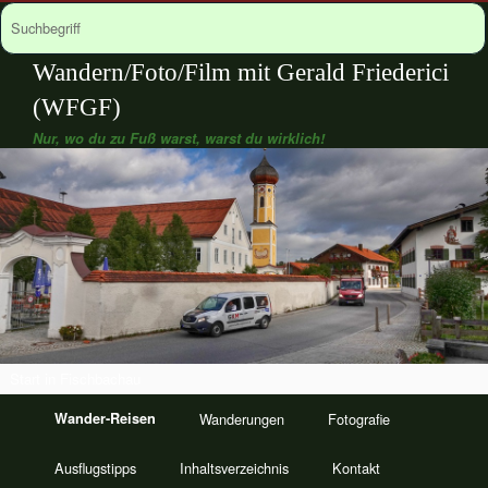
Wandern/Foto/Film mit Gerald Friederici
(WFGF)
Nur, wo du zu Fuß warst, warst du wirklich!
Start in Fischbachau
Wander-Reisen
Wanderungen
Fotografie
Ausflugstipps
Inhaltsverzeichnis
Kontakt