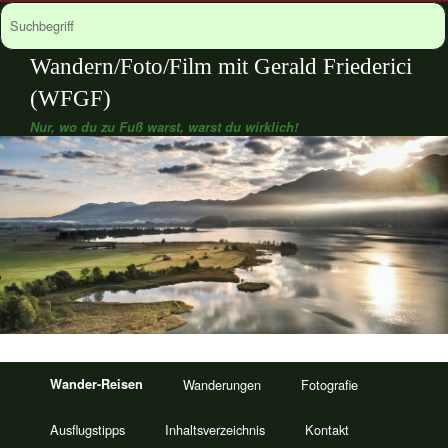
Wandern/Foto/Film mit Gerald Friederici
(WFGF)
Nur, wo du zu Fuß warst, warst du wirklich!
Wander-Reisen
Wanderungen
Fotografie
Ausflugstipps
Inhaltsverzeichnis
Kontakt