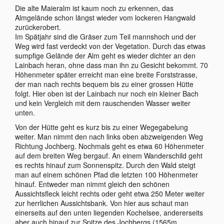
Die alte Maieralm ist kaum noch zu erkennen, das
Almgelände schon längst wieder vom lockeren Hangwald
zurückerobert.
Im Spätjahr sind die Gräser zum Teil mannshoch und der
Weg wird fast verdeckt von der Vegetation. Durch das etwas
sumpfige Gelände der Alm geht es wieder dichter an den
Lainbach heran, ohne dass man ihn zu Gesicht bekommt. 70
Höhenmeter später erreicht man eine breite Forststrasse,
der man nach rechts bequem bis zu einer grossen Hütte
folgt. Hier oben ist der Lainbach nur noch ein kleiner Bach
und kein Vergleich mit dem rauschenden Wasser weiter
unten.
Von der Hütte geht es kurz bis zu einer Wegegabelung
weiter. Man nimmt den nach links oben abzweigenden Weg
Richtung Jochberg. Nochmals geht es etwa 60 Höhenmeter
auf dem breiten Weg bergauf. An einem Wanderschild geht
es rechts hinauf zum Sonnenspitz. Durch den Wald steigt
man auf einem schönen Pfad die letzten 100 Höhenmeter
hinauf. Entweder man nimmt gleich den schönen
Aussichtsfleck leicht rechts oder geht etwa 250 Meter weiter
zur herrlichen Aussichtsbank. Von hier aus schaut man
einerseits auf den unten liegenden Kochelsee, andererseits
aber auch hinauf zur Spitze des Jochbergs (1565m,