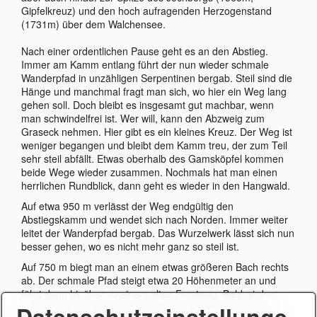
Gipfelkreuz) und den hoch aufragenden Herzogenstand
(1731m) über dem Walchensee.
Nach einer ordentlichen Pause geht es an den Abstieg.
Immer am Kamm entlang führt der nun wieder schmale
Wanderpfad in unzähligen Serpentinen bergab. Steil sind die
Hänge und manchmal fragt man sich, wo hier ein Weg lang
gehen soll. Doch bleibt es insgesamt gut machbar, wenn
man schwindelfrei ist. Wer will, kann den Abzweig zum
Graseck nehmen. Hier gibt es ein kleines Kreuz. Der Weg ist
weniger begangen und bleibt dem Kamm treu, der zum Teil
sehr steil abfällt. Etwas oberhalb des Gamsköpfel kommen
beide Wege wieder zusammen. Nochmals hat man einen
herrlichen Rundblick, dann geht es wieder in den Hangwald.
Auf etwa 950 m verlässt der Weg endgültig den
Abstiegskamm und wendet sich nach Norden. Immer weiter
leitet der Wanderpfad bergab. Das Wurzelwerk lässt sich nun
besser gehen, wo es nicht mehr ganz so steil ist.
Auf 750 m biegt man an einem etwas größeren Bach rechts
ab. Der schmale Pfad steigt etwa 20 Höhenmeter an und
führt dann hinüber zu einem alten Forstweg. Bald wird er
Datenschutzeinstellunge
richtig breit und ermöglicht ein flottes Vorankommen. Nun