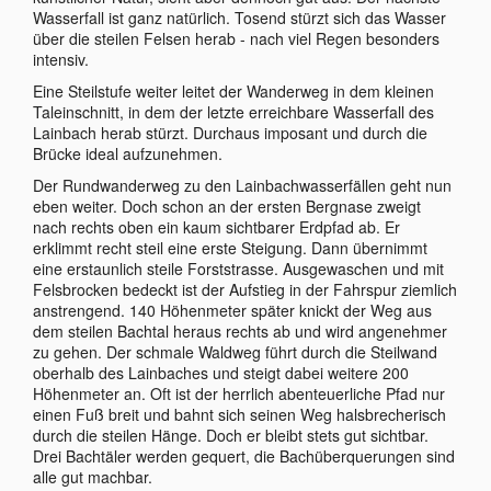
Wasserfall ist ganz natürlich. Tosend stürzt sich das Wasser
über die steilen Felsen herab - nach viel Regen besonders
intensiv.
Eine Steilstufe weiter leitet der Wanderweg in dem kleinen
Taleinschnitt, in dem der letzte erreichbare Wasserfall des
Lainbach herab stürzt. Durchaus imposant und durch die
Brücke ideal aufzunehmen.
Der Rundwanderweg zu den Lainbachwasserfällen geht nun
eben weiter. Doch schon an der ersten Bergnase zweigt
nach rechts oben ein kaum sichtbarer Erdpfad ab. Er
erklimmt recht steil eine erste Steigung. Dann übernimmt
eine erstaunlich steile Forststrasse. Ausgewaschen und mit
Felsbrocken bedeckt ist der Aufstieg in der Fahrspur ziemlich
anstrengend. 140 Höhenmeter später knickt der Weg aus
dem steilen Bachtal heraus rechts ab und wird angenehmer
zu gehen. Der schmale Waldweg führt durch die Steilwand
oberhalb des Lainbaches und steigt dabei weitere 200
Höhenmeter an. Oft ist der herrlich abenteuerliche Pfad nur
einen Fuß breit und bahnt sich seinen Weg halsbrecherisch
durch die steilen Hänge. Doch er bleibt stets gut sichtbar.
Drei Bachtäler werden gequert, die Bachüberquerungen sind
alle gut machbar.