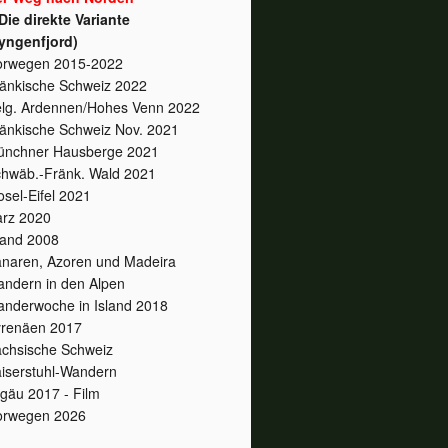
Die direkte Variante
yngenfjord)
orwegen 2015-2022
änkische Schweiz 2022
lg. Ardennen/Hohes Venn 2022
änkische Schweiz Nov. 2021
nchner Hausberge 2021
hwäb.-Fränk. Wald 2021
sel-Eifel 2021
rz 2020
land 2008
naren, Azoren und Madeira
ndern in den Alpen
nderwoche in Island 2018
renäen 2017
chsische Schweiz
iserstuhl-Wandern
lgäu 2017 - Film
orwegen 2026