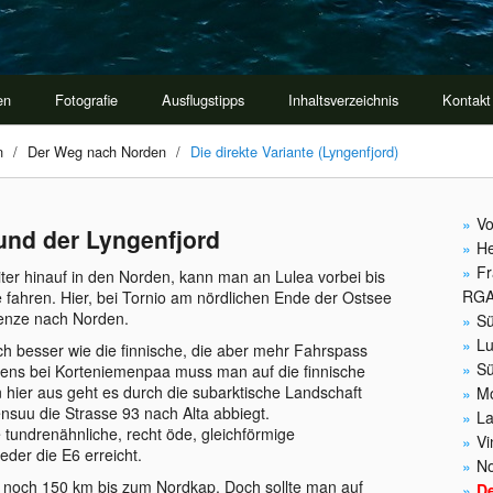
en
Fotografie
Ausflugstipps
Inhaltsverzeichnis
Kontakt
n
/
Der Weg nach Norden
/
Die direkte Variante (Lyngenfjord)
Vo
 und der Lyngenfjord
He
Fr
ter hinauf in den Norden, kann man an Lulea vorbei bis
RG
fahren. Hier, bei Tornio am nördlichen Ende der Ostsee
renze nach Norden.
Sü
Lu
ch besser wie die finnische, die aber mehr Fahrspass
Sü
tens bei Korteniemenpaa muss man auf die finnische
 hier aus geht es durch die subarktische Landschaft
Mo
ensuu die Strasse 93 nach Alta abbiegt.
La
 tundrenähnliche, recht öde, gleichförmige
Vi
der die E6 erreicht.
No
um noch 150 km bis zum Nordkap. Doch sollte man auf
D