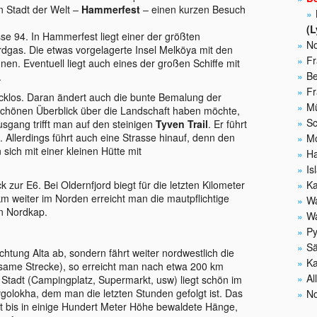
n Stadt der Welt –
Hammerfest
– einen kurzen Besuch
(L
sse 94. In Hammerfest liegt einer der größten
N
rdgas. Die etwas vorgelagerte Insel Melköya mit den
Fr
nnen. Eventuell liegt auch eines der großen Schiffe mit
Be
.
Fr
cklos. Daran ändert auch die bunte Bemalung der
Mü
 schönen Überblick über die Landschaft haben möchte,
Sc
sgang trifft man auf den steinigen
Tyven Trail
. Er führt
 Allerdings führt auch eine Strasse hinauf, denn den
Mo
 sich mit einer kleinen Hütte mit
Ha
Is
zur E6. Bei Oldernfjord biegt für die letzten Kilometer
Ka
m weiter im Norden erreicht man die mautpflichtige
Wa
n Nordkap.
Wa
Py
Sä
chtung Alta ab, sondern fährt weiter nordwestlich die
Ka
nsame Strecke), so erreicht man nach etwa 200 km
Al
 Stadt (Campingplatz, Supermarkt, usw) liegt schön im
olokha, dem man die letzten Stunden gefolgt ist. Das
N
bt bis in einige Hundert Meter Höhe bewaldete Hänge,