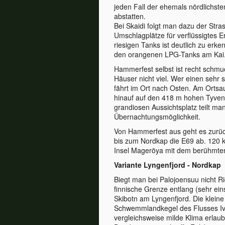
jeden Fall der ehemals nördlichste
abstatten.
Bei Skaidi folgt man dazu der Stra
Umschlagplätze für verflüssigtes E
riesigen Tanks ist deutlich zu erke
den orangenen LPG-Tanks am Kai
Hammerfest selbst ist recht schmu
Häuser nicht viel. Wer einen sehr
fährt im Ort nach Osten. Am Ortsau
hinauf auf den 418 m hohen Tyven.
grandiosen Aussichtsplatz teilt man
Übernachtungsmöglichkeit.
Von Hammerfest aus geht es zurück 
bis zum Nordkap die E69 ab. 120 k
Insel Mageröya mit dem berühmte
Variante Lyngenfjord - Nordkap
Biegt man bei Palojoensuu nicht Ri
finnische Grenze entlang (sehr ei
Skibotn am Lyngenfjord. Die kleine
Schwemmlandkegel des Flusses Ivg
vergleichsweise milde Klima erlau