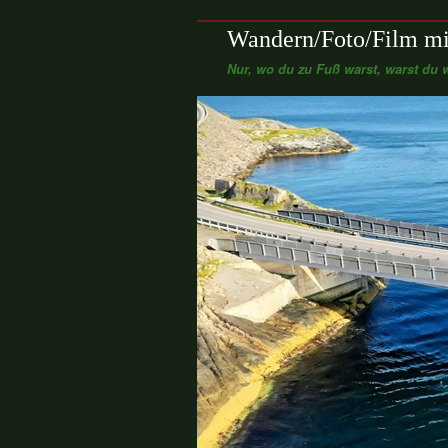
Wandern/Foto/Film mi
Nur, wo du zu Fuß warst, warst du w