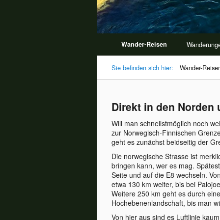
Wander-Reisen
Wanderung
Sie befinden sich hier:
Wander-Reise
Direkt in den Norden
Will man schnellstmöglich noch wei
zur Norwegisch-Finnischen Grenze 
geht es zunächst beidseitig der G
Die norwegische Strasse ist merkli
bringen kann, wer es mag. Spätes
Seite und auf die E8 wechseln. Von
etwa 130 km weiter, bis bei Palojo
Weitere 250 km geht es durch eine
Hochebenenlandschaft, bis man wie
Von hier aus sind es Luftlinie ka