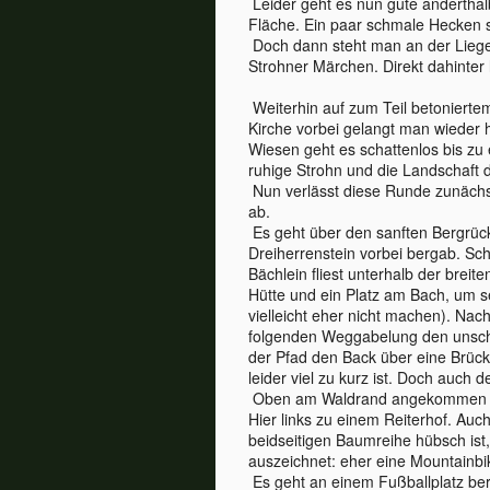
Leider geht es nun gute anderthalb
Fläche. Ein paar schmale Hecken 
Doch dann steht man an der Lieg
Strohner Märchen. Direkt dahinter 
Weiterhin auf zum Teil betonierte
Kirche vorbei gelangt man wieder 
Wiesen geht es schattenlos bis zu
ruhige Strohn und die Landschaft d
Nun verlässt diese Runde zunächs
ab.
Es geht über den sanften Bergrück
Dreiherrenstein vorbei bergab. S
Bächlein fliest unterhalb der breite
Hütte und ein Platz am Bach, um s
vielleicht eher nicht machen). Nac
folgenden Weggabelung den unsc
der Pfad den Back über eine Brücke
leider viel zu kurz ist. Doch auch
Oben am Waldrand angekommen geh
Hier links zu einem Reiterhof. Au
beidseitigen Baumreihe hübsch ist,
auszeichnet: eher eine Mountainbi
Es geht an einem Fußballplatz ber