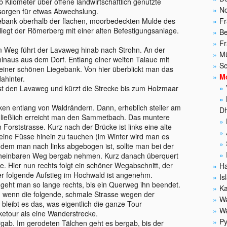
 Kilometer über offene landwirtschaftlich genutzte
N
sorgen für etwas Abwechslung.
ebank oberhalb der flachen, moorbedeckten Mulde des
Fr
liegt der Römerberg mit einer alten Befestigungsanlage.
Be
Fr
m Weg führt der Lavaweg hinab nach Strohn. An der
Mü
hinaus aus dem Dorf. Entlang einer weiten Talaue mit
Sc
 einer schönen Liegebank. Von hier überblickt man das
Mo
ahinter.
t den Lavaweg und kürzt die Strecke bis zum Holzmaar
en entlang von Waldrändern. Dann, erheblich steiler am
Dh
chließlich erreicht man den Sammetbach. Das muntere
n Forststrasse. Kurz nach der Brücke ist links eine alte
eine Füsse hinein zu tauchen (im Winter wird man es
hdem man nach links abgebogen ist, sollte man bei der
heinbaren Weg bergab nehmen. Kurz danach überquert
. Hier nun rechts folgt ein schöner Wegabschnitt, der
Ha
 der folgende Aufstieg im Hochwald ist angenehm.
Is
t man so lange rechts, bis ein Querweg ihn beendet.
Ka
ch wenn die folgende, schmale Strasse wegen der
Wa
 bleibt es das, was eigentlich die ganze Tour
Wa
ketour als eine Wanderstrecke.
Py
gab. Im gerodeten Tälchen geht es bergab, bis der