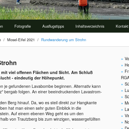
en
Fotografie
Ausflugstipps
Inhaltsverzeichnis
Kontakt
n
/
Mosel-Eifel 2021
/
Rundwanderung um Strohn
Vo
trohn
He
Fr
mit viel offenen Flächen und Sicht. Am Schluß
RG
lucht - eindeutig der Höhepunkt.
Sü
n je gefundenen Lavabombe beginnen. Alternativ kann
Lu
z" bergab folgen. An einer beeindruckenden Lavastrom-
Sü
den Berg hinauf. Da, wo es steil direkt zur Hangkante
Mo
ben hat man einen sehr guten Einblick in die
La
stein. Auf einem ebenen Weg geht es um den
Vi
alb von Trautzberg bis zum winzigen, wassergefüllten
No
De