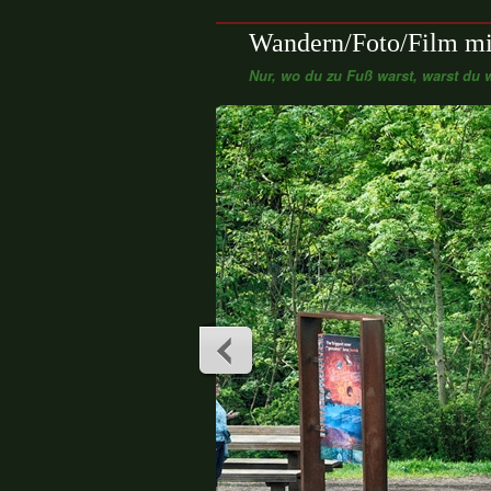
Wandern/Foto/Film mi
Nur, wo du zu Fuß warst, warst du w