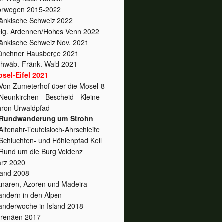
orwegen 2015-2022
änkische Schweiz 2022
lg. Ardennen/Hohes Venn 2022
änkische Schweiz Nov. 2021
nchner Hausberge 2021
hwäb.-Fränk. Wald 2021
sel-Eifel 2021
Von Zumeterhof über die Mosel-8
Neunkirchen - Bescheid - Kleine
ron Urwaldpfad
Rundwanderung um Strohn
Altenahr-Teufelsloch-Ahrschleife
Schluchten- und Höhlenpfad Kell
Rund um die Burg Veldenz
rz 2020
land 2008
naren, Azoren und Madeira
ndern in den Alpen
nderwoche in Island 2018
renäen 2017