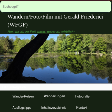
Wandern/Foto/Film mit Gerald Friederici
(WFGF)
Nur, wo du zu Fuß warst, warst du wirklich!
Der Ludwigteich
Wander-Reisen
Wanderungen
Fotografie
Ausflugstipps
Inhaltsverzeichnis
Kontakt