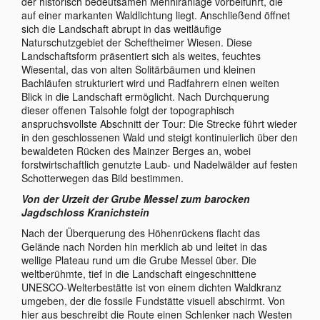
der historisch bedeutsamen Menhiranlage vorbeiführt, die
auf einer markanten Waldlichtung liegt. Anschließend öffnet
sich die Landschaft abrupt in das weitläufige
Naturschutzgebiet der Scheftheimer Wiesen. Diese
Landschaftsform präsentiert sich als weites, feuchtes
Wiesental, das von alten Solitärbäumen und kleinen
Bachläufen strukturiert wird und Radfahrern einen weiten
Blick in die Landschaft ermöglicht. Nach Durchquerung
dieser offenen Talsohle folgt der topographisch
anspruchsvollste Abschnitt der Tour: Die Strecke führt wieder
in den geschlossenen Wald und steigt kontinuierlich über den
bewaldeten Rücken des Mainzer Berges an, wobei
forstwirtschaftlich genutzte Laub- und Nadelwälder auf festen
Schotterwegen das Bild bestimmen.
Von der Urzeit der Grube Messel zum barocken
Jagdschloss Kranichstein
Nach der Überquerung des Höhenrückens flacht das
Gelände nach Norden hin merklich ab und leitet in das
wellige Plateau rund um die Grube Messel über. Die
weltberühmte, tief in die Landschaft eingeschnittene
UNESCO-Welterbestätte ist von einem dichten Waldkranz
umgeben, der die fossile Fundstätte visuell abschirmt. Von
hier aus beschreibt die Route einen Schlenker nach Westen