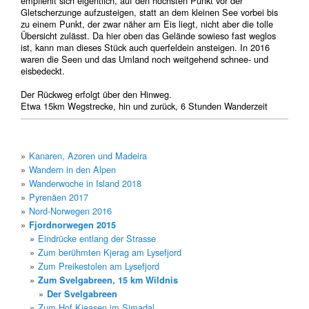
empfiehlt sich eigentlich, auf den höchsten Punkt vor der
Gletscherzunge aufzusteigen, statt an dem kleinen See vorbei bis
zu einem Punkt, der zwar näher am Eis liegt, nicht aber die tolle
Übersicht zulässt. Da hier oben das Gelände sowieso fast weglos
ist, kann man dieses Stück auch querfeldein ansteigen. In 2016
waren die Seen und das Umland noch weitgehend schnee- und
eisbedeckt.
Der Rückweg erfolgt über den Hinweg.
Etwa 15km Wegstrecke, hin und zurück, 6 Stunden Wanderzeit
Kanaren, Azoren und Madeira
Wandern in den Alpen
Wanderwoche in Island 2018
Pyrenäen 2017
Nord-Norwegen 2016
Fjordnorwegen 2015
Eindrücke entlang der Strasse
Zum berühmten Kjerag am Lysefjord
Zum Preikestolen am Lysefjord
Zum Svelgabreen, 15 km Wildnis
Der Svelgabreen
Zum Hof Kjeasen im Simadal