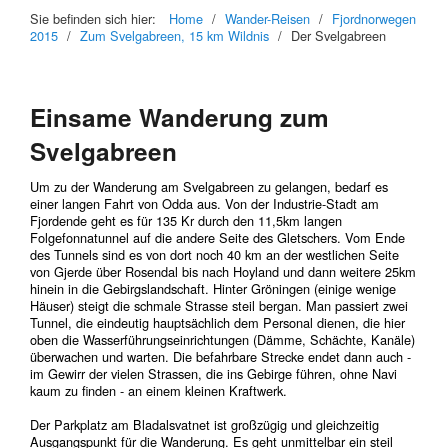
Sie befinden sich hier:
Home
/
Wander-Reisen
/
Fjordnorwegen
2015
/
Zum Svelgabreen, 15 km Wildnis
/
Der Svelgabreen
Einsame Wanderung zum
Svelgabreen
Um zu der Wanderung am Svelgabreen zu gelangen, bedarf es
einer langen Fahrt von Odda aus. Von der Industrie-Stadt am
Fjordende geht es für 135 Kr durch den 11,5km langen
Folgefonnatunnel auf die andere Seite des Gletschers. Vom Ende
des Tunnels sind es von dort noch 40 km an der westlichen Seite
von Gjerde über Rosendal bis nach Hoyland und dann weitere 25km
hinein in die Gebirgslandschaft. Hinter Gröningen (einige wenige
Häuser) steigt die schmale Strasse steil bergan. Man passiert zwei
Tunnel, die eindeutig hauptsächlich dem Personal dienen, die hier
oben die Wasserführungseinrichtungen (Dämme, Schächte, Kanäle)
überwachen und warten. Die befahrbare Strecke endet dann auch -
im Gewirr der vielen Strassen, die ins Gebirge führen, ohne Navi
kaum zu finden - an einem kleinen Kraftwerk.
Der Parkplatz am Bladalsvatnet ist großzügig und gleichzeitig
Ausgangspunkt für die Wanderung. Es geht unmittelbar ein steil