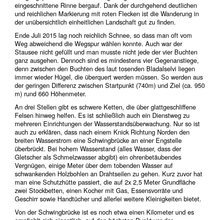
eingeschnittene Rinne bergauf. Dank der durchgehend deutlichen
und reichlichen Markierung mit roten Flecken ist die Wanderung in
der unübersichtlich einheitlichen Landschaft gut zu finden.
Ende Juli 2015 lag noch reichlich Schnee, so dass man oft vom
Weg abweichend die Wegspur wählen konnte. Auch war der
Stausee nicht gefüllt und man musste nicht jede der vier Buchten
ganz ausgehen. Dennoch sind es mindestens vier Gegenanstiege,
denn zwischen den Buchten des laut tosenden Bladalselvi liegen
immer wieder Hügel, die überquert werden müssen. So werden aus
der geringen Differenz zwischen Startpunkt (740m) und Ziel (ca. 950
m) rund 660 Höhenmeter.
An drei Stellen gibt es schwere Ketten, die über glattgeschliffene
Felsen hinweg helfen. Es ist schließlich auch ein Dienstweg zu
mehreren Einrichtungen der Wasserstandsüberwachung. Nur so ist
auch zu erklären, dass nach einem Knick Richtung Norden den
breiten Wasserstrom eine Schwingbrücke an einer Engstelle
überbrückt. Bei hohem Wasserstand (alles Wasser, dass der
Gletscher als Schmelzwasser abgibt) ein ohrenbetäubendes
Vergnügen, einige Meter über dem tobenden Wasser auf
schwankenden Holzbohlen an Drahtseilen zu gehen. Kurz zuvor hat
man eine Schutzhütte passiert, die auf 2x 2,5 Meter Grundfläche
zwei Stockbetten, einen Kocher mit Gas, Essensvorräte und
Geschirr sowie Handtücher und allerlei weitere Kleinigkeiten bietet.
Von der Schwingbrücke ist es noch etwa einen Kilometer und es